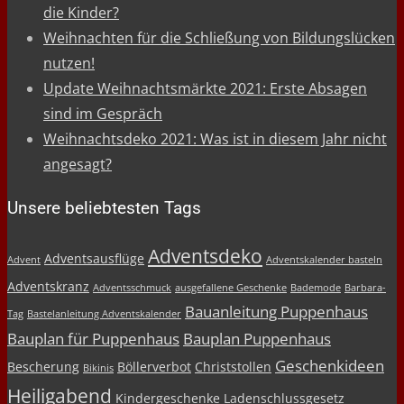
die Kinder?
Weihnachten für die Schließung von Bildungslücken
nutzen!
Update Weihnachtsmärkte 2021: Erste Absagen
sind im Gespräch
Weihnachtsdeko 2021: Was ist in diesem Jahr nicht
angesagt?
Unsere beliebtesten Tags
Adventsdeko
Adventsausflüge
Advent
Adventskalender basteln
Adventskranz
Adventsschmuck
ausgefallene Geschenke
Bademode
Barbara-
Bauanleitung Puppenhaus
Tag
Bastelanleitung Adventskalender
Bauplan für Puppenhaus
Bauplan Puppenhaus
Geschenkideen
Bescherung
Böllerverbot
Christstollen
Bikinis
Heiligabend
Kindergeschenke
Ladenschlussgesetz