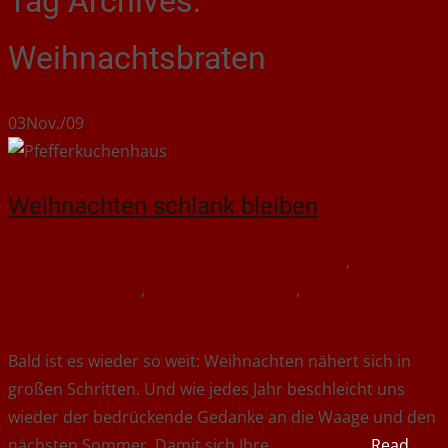
Tag Archives:
Weihnachtsbraten
03
Nov./09
Weihnachten schlank bleiben
November 3, 2009
Rezepte
Weihnachtsbraten
,
Weihnachtsessen
,
Weihnachtsrezepte
,
Wiehnachtsbäckerei
jennybrix
Bald ist es wieder so weit: Weihnachten nähert sich in
großen Schritten. Und wie jedes Jahr beschleicht uns
wieder der bedrückende Gedanke an die Waage und den
nächsten Sommer. Damit sich Ihre
Read