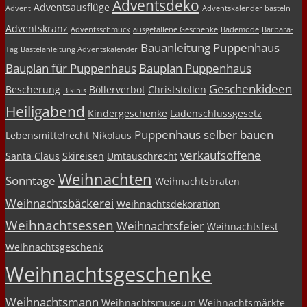
Adventsdeko
Adventsausflüge
Advent
Adventskalender basteln
Adventskranz
Adventsschmuck
ausgefallene Geschenke
Bademode
Barbara-
Bauanleitung Puppenhaus
Tag
Bastelanleitung Adventskalender
Bauplan für Puppenhaus
Bauplan Puppenhaus
Geschenkideen
Bescherung
Böllerverbot
Christstollen
Bikinis
Heiligabend
Kindergeschenke
Ladenschlussgesetz
Puppenhaus selber bauen
Lebensmittelrecht
Nikolaus
verkaufsoffene
Santa Claus
Skireisen
Umtauschrecht
Weihnachten
Sonntage
Weihnachtsbraten
Weihnachtsbäckerei
Weihnachtsdekoration
Weihnachtsessen
Weihnachtsfeier
Weihnachtsfest
Weihnachtsgeschenk
Weihnachtsgeschenke
Weihnachtsmann
Weihnachtsmuseum
Weihnachtsmärkte