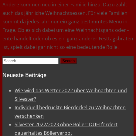
Andere kommen neu in einer Familie hinzu. Dazu zählt
auch das jährliche Weihnachtsessen. Für viele Familien
kommt da jedes Jahr nur ein ganz bestimmtes Menü in
Frage. Ob es sich dabei um eine Weihnachtsgans oder -
ente handelt oder ob es ein ganz anderer Festtagsbraten
ist, spielt dabei gar nicht so eine bedeutende Rolle.
Search
for:
Neueste Beiträge
Wie wird das Wetter 2022 über Weihnachten und
Silvester?
Individuell bedruckte Bierdeckel zu Weihnachten
verschenken
Silvester 2022/2023 ohne Böller: DUH fordert
dauerhaftes Böllerverbot