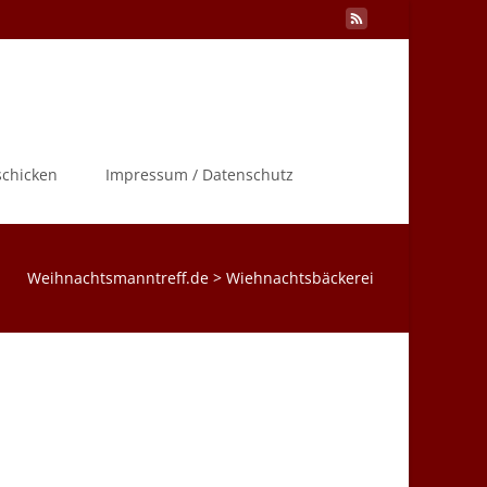
Search
schicken
Impressum / Datenschutz
for:
Weihnachtsmanntreff.de
>
Wiehnachtsbäckerei