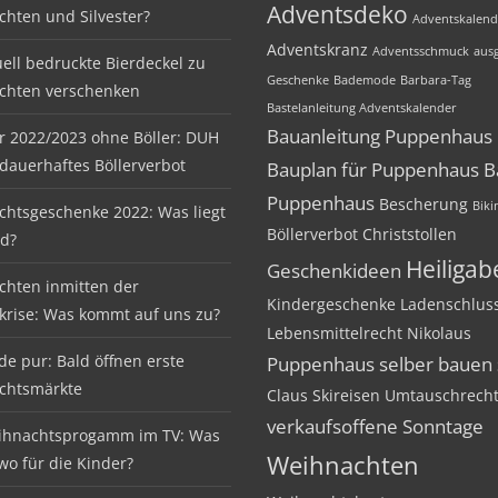
Adventsdeko
hten und Silvester?
Adventskalend
Adventskranz
Adventsschmuck
ausg
uell bedruckte Bierdeckel zu
Geschenke
Bademode
Barbara-Tag
chten verschenken
Bastelanleitung Adventskalender
Bauanleitung Puppenhaus
er 2022/2023 ohne Böller: DUH
 dauerhaftes Böllerverbot
Bauplan für Puppenhaus
B
Puppenhaus
Bescherung
Biki
htsgeschenke 2022: Was liegt
Böllerverbot
Christstollen
nd?
Heiliga
Geschenkideen
hten inmitten der
Kindergeschenke
Ladenschlus
krise: Was kommt auf uns zu?
Lebensmittelrecht
Nikolaus
de pur: Bald öffnen erste
Puppenhaus selber bauen
chtsmärkte
Claus
Skireisen
Umtauschrech
verkaufsoffene Sonntage
ihnachtsprogamm im TV: Was
Weihnachten
 wo für die Kinder?