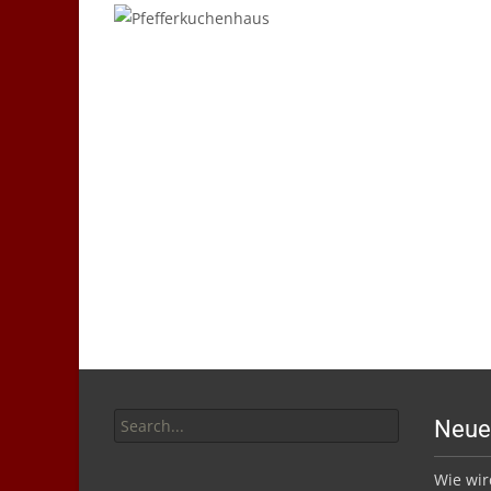
03
Nov./09
Search
Neue
for:
Wie wir