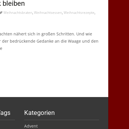
 bleiben
Weihnachtsbraten
,
Weihnachtsessen
,
Weihnachtsrezepte
,
nachten nähert sich in großen Schritten. Und wie
der der bedrückende Gedanke an die Waage und den
re
Tags
Kategorien
Advent