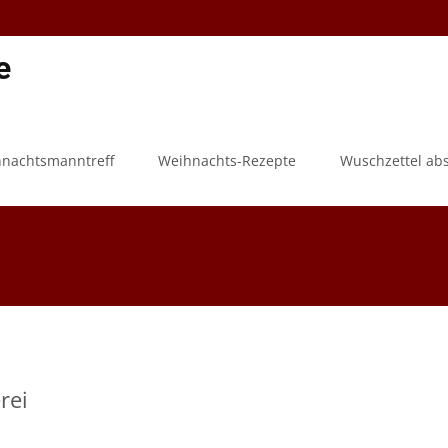
e
hnachtsmanntreff
Weihnachts-Rezepte
Wuschzettel ab
rei