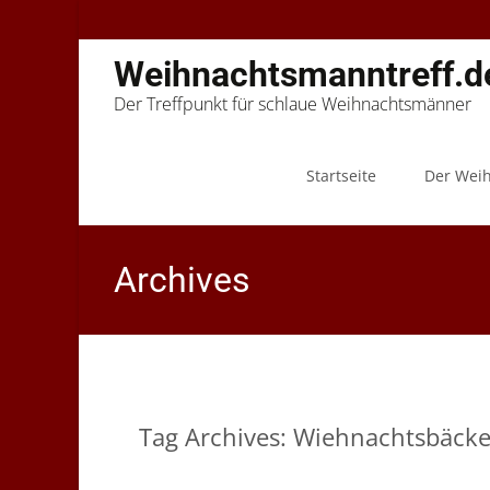
Weihnachtsmanntreff.d
Der Treffpunkt für schlaue Weihnachtsmänner
Skip
to
Startseite
Der Wei
content
Archives
Tag Archives: Wiehnachtsbäcke