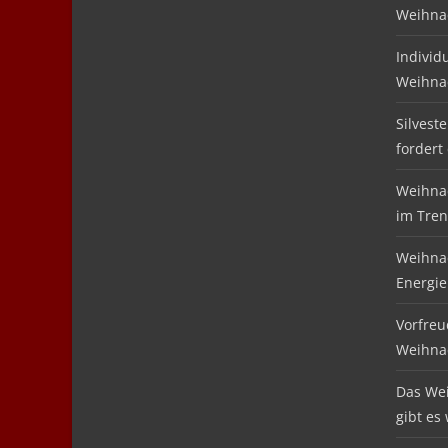
Weihnac
Individ
Weihna
Silvest
fordert
Weihnac
im Tre
Weihnac
Energie
Vorfreu
Weihna
Das We
gibt es