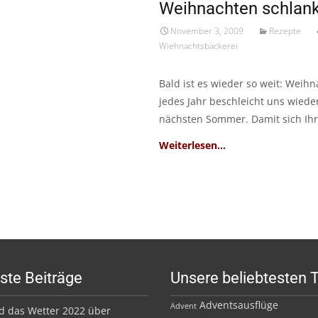
Weihnachten schlank
November 3, 2009
Rezepte
Wiehnachtsbäckerei
Bald ist es wieder so weit: Weih
jedes Jahr beschleicht uns wie
nächsten Sommer. Damit sich Ih
Read More…
ste Beiträge
Unsere beliebtesten 
Adventsausflüge
Advent
d das Wetter 2022 über