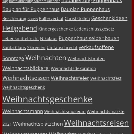
Bauanleitung Puppenhaus
Tag
Bastelanleitung Adventskalender
Bauplan für Puppenhaus
Bauplan Puppenhaus
Geschenkideen
Bescherung
Böllerverbot
Christstollen
Bikinis
Heiligabend
Kindergeschenke
Ladenschlussgesetz
Puppenhaus selber bauen
Lebensmittelrecht
Nikolaus
verkaufsoffene
Santa Claus
Skireisen
Umtauschrecht
Weihnachten
Sonntage
Weihnachtsbraten
Weihnachtsbäckerei
Weihnachtsdekoration
Weihnachtsessen
Weihnachtsfeier
Weihnachtsfest
Weihnachtsgeschenk
Weihnachtsgeschenke
Weihnachtsmann
Weihnachtsmuseum
Weihnachtsmärkte
Weihnachtsreisen
Weihnachtsplätzchen
2021