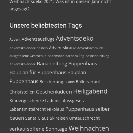
Weihnachtsdeko 2021: Was ist in diesem Jahr nicht
angesagt?
Unsere beliebtesten Tags
Adventsdeko
Adventsausflüge
Advent
Adventskranz
Adventskalender basteln
Adventsschmuck
ausgefallene Geschenke
Bademode
Barbara-Tag
Bastelanleitung
Bauanleitung Puppenhaus
Adventskalender
Bauplan für Puppenhaus
Bauplan
Puppenhaus
Bescherung
Böllerverbot
Bikinis
Heiligabend
Geschenkideen
Christstollen
Kindergeschenke
Ladenschlussgesetz
Puppenhaus selber
Lebensmittelrecht
Nikolaus
bauen
Santa Claus
Skireisen
Umtauschrecht
Weihnachten
verkaufsoffene Sonntage