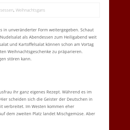
tsessen
,
Weihnachtsgans
ens in unveränderter Form weitergegeben. Schaut
h Nudelsalat als Abendessen zum Heiligabend weit
salat und Kartoffelsalat können schon am Vortag
zten Weihnachtsgeschenke zu präparieren.
gen stören kann.
ausfrau ihr ganz eigenes Rezept. Während es im
ier scheiden sich die Geister der Deutschen in
eit verbreitet. Im Westen kommen eher
 Auf dem zweiten Platz landet Mischgemüse. Aber