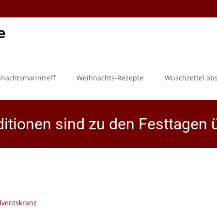
e
hnachtsmanntreff
Weihnachts-Rezepte
Wuschzettel ab
tionen sind zu den Festtagen 
Weihnachtsmanntreff.de
>
Alles über..
>
Weihnachten
>
Weihnacht