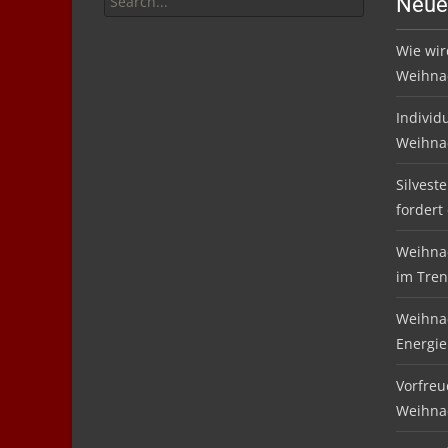
Neue
for:
Wie wir
Weihnac
Individ
Weihna
Silvest
fordert
Weihnac
im Tre
Weihnac
Energie
Vorfreu
Weihna