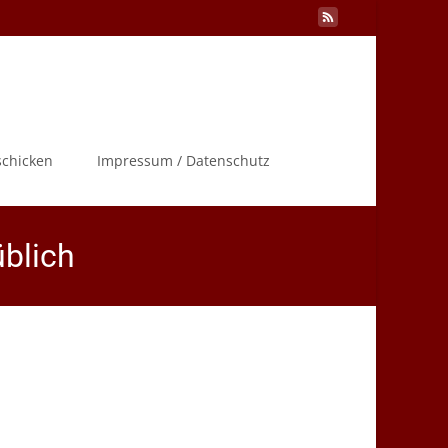
Search
schicken
Impressum / Datenschutz
for:
üblich
sessen – Traditionen sind zu den Festtagen üblich