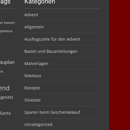
Tags
Kategorien
Advent
er basteln
Allgemein
efallene
Ausflugsziele für den Advent
Bastel und Bauanleitungen
auplan
Malvorlagen
nis
Nikolaus
bend
Rezepte
sgesetz
Silvester
Sparen beim Geschenkekauf
Santa
t
Uncategorized