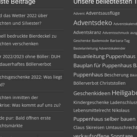
ste Beiträge
Unsere beliebtesten 
Adventsausflüge
Advent
d das Wetter 2022 über
Adventsdeko
hten und Silvester?
Adventskalend
Adventskranz
Adventsschmuck
ausg
uell bedruckte Bierdeckel zu
Geschenke
Bademode
Barbara-Tag
chten verschenken
Bastelanleitung Adventskalender
Bauanleitung Puppenhaus
er 2022/2023 ohne Böller: DUH
 dauerhaftes Böllerverbot
Bauplan für Puppenhaus
B
Puppenhaus
Bescherung
Biki
htsgeschenke 2022: Was liegt
Böllerverbot
Christstollen
nd?
Heiliga
Geschenkideen
hten inmitten der
Kindergeschenke
Ladenschlus
krise: Was kommt auf uns zu?
Lebensmittelrecht
Nikolaus
de pur: Bald öffnen erste
Puppenhaus selber bauen
chtsmärkte
Claus
Skireisen
Umtauschrech
verkaufsoffene Sonntage