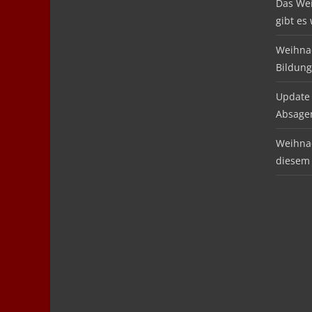
Das We
gibt es
Weihnac
Bildung
Update 
Absage
Weihnac
diesem 