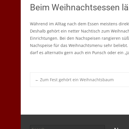
Beim Weihnachtsessen läs
Während im Alltag nach dem Essen meistens direkt
Deshalb gehört ein netter Nachtisch zum Weihnach
Einrichtungen. Bei den Nachspeisen rangieren süß
Nachspeise für das Weihnachtsmenu sehr beliebt. 
darf es alternativ gern auch ein Punsch oder ein „J
Post
←
Zum Fest gehört ein Weihnachtsbaum
navigation
Search