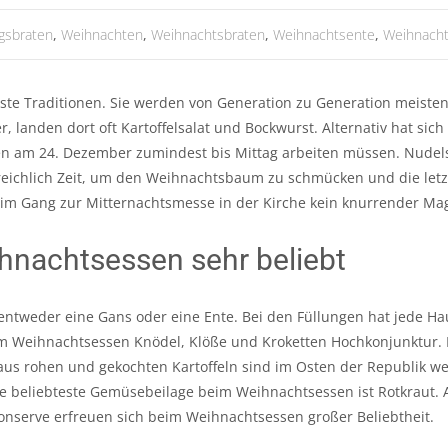
gsbraten
,
Weihnachten
,
Weihnachtsbraten
,
Weihnachtsente
,
Weihnach
este Traditionen. Sie werden von Generation zu Generation meist
 landen dort oft Kartoffelsalat und Bockwurst. Alternativ hat sic
hen am 24. Dezember zumindest bis Mittag arbeiten müssen. Nudel
 reichlich Zeit, um den Weihnachtsbaum zu schmücken und die let
im Gang zur Mitternachtsmesse in der Kirche kein knurrender Ma
ihnachtsessen sehr beliebt
 entweder eine Gans oder eine Ente. Bei den Füllungen hat jede H
eim Weihnachtsessen Knödel, Klöße und Kroketten Hochkonjunktur. H
 aus rohen und gekochten Kartoffeln sind im Osten der Republik w
ie beliebteste Gemüsebeilage beim Weihnachtsessen ist Rotkraut.
nserve erfreuen sich beim Weihnachtsessen großer Beliebtheit.