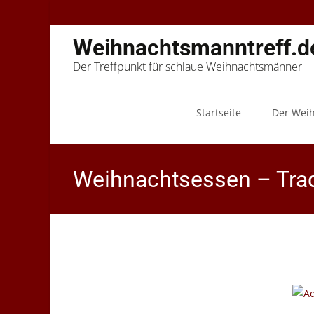
Weihnachtsmanntreff.d
Der Treffpunkt für schlaue Weihnachtsmänner
Skip
to
Startseite
Der Wei
content
Weihnachtsessen – Tradi