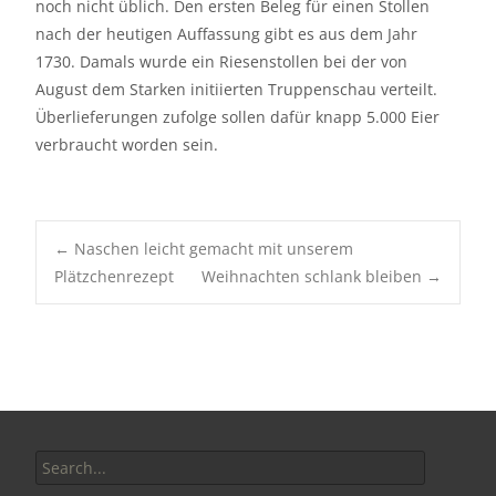
noch nicht üblich. Den ersten Beleg für einen Stollen
nach der heutigen Auffassung gibt es aus dem Jahr
1730. Damals wurde ein Riesenstollen bei der von
August dem Starken initiierten Truppenschau verteilt.
Überlieferungen zufolge sollen dafür knapp 5.000 Eier
verbraucht worden sein.
Post
←
Naschen leicht gemacht mit unserem
Plätzchenrezept
Weihnachten schlank bleiben
→
navigation
Search
for: