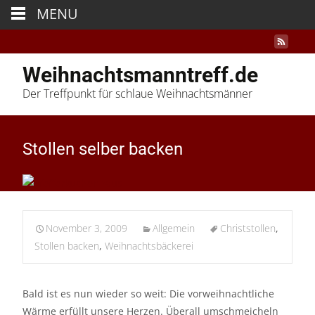
MENU
Weihnachtsmanntreff.de
Der Treffpunkt für schlaue Weihnachtsmänner
Stollen selber backen
November 3, 2009
Allgemein
Christstollen
,
Stollen backen
,
Weihnachtsbäckerei
Bald ist es nun wieder so weit: Die vorweihnachtliche
Wärme erfüllt unsere Herzen. Überall umschmeicheln