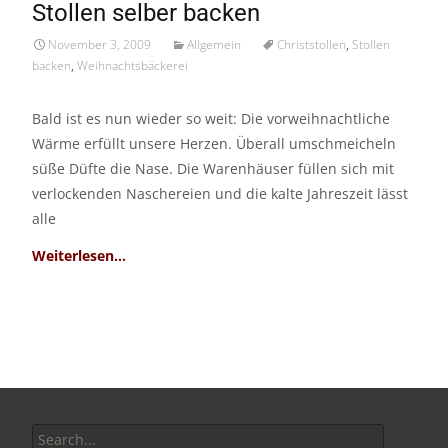
Stollen selber backen
Nov./09
November 3, 2009
Allgemein
Christstollen
,
Stollen
backen
,
Weihnachtsbäckerei
Bald ist es nun wieder so weit: Die vorweihnachtliche
Wärme erfüllt unsere Herzen. Überall umschmeicheln
süße Düfte die Nase. Die Warenhäuser füllen sich mit
verlockenden Naschereien und die kalte Jahreszeit lässt
alle
Read More…
Search
for: