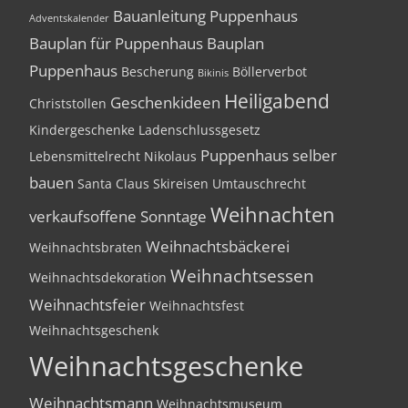
Bauanleitung Puppenhaus
Adventskalender
Bauplan für Puppenhaus
Bauplan
Puppenhaus
Bescherung
Böllerverbot
Bikinis
Heiligabend
Geschenkideen
Christstollen
Kindergeschenke
Ladenschlussgesetz
Puppenhaus selber
Lebensmittelrecht
Nikolaus
bauen
Santa Claus
Skireisen
Umtauschrecht
Weihnachten
verkaufsoffene Sonntage
Weihnachtsbäckerei
Weihnachtsbraten
Weihnachtsessen
Weihnachtsdekoration
Weihnachtsfeier
Weihnachtsfest
Weihnachtsgeschenk
Weihnachtsgeschenke
Weihnachtsmann
Weihnachtsmuseum