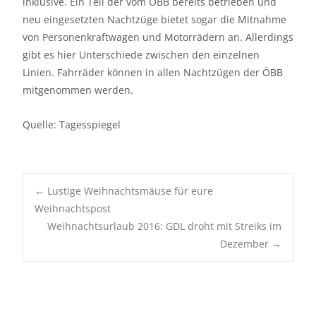
inklusive. Ein Teil der vom ÖBB bereits betrieben und
neu eingesetzten Nachtzüge bietet sogar die Mitnahme
von Personenkraftwagen und Motorrädern an. Allerdings
gibt es hier Unterschiede zwischen den einzelnen
Linien. Fahrräder können in allen Nachtzügen der ÖBB
mitgenommen werden.
Quelle: Tagesspiegel
Post
←
Lustige Weihnachtsmäuse für eure
Weihnachtspost
Weihnachtsurlaub 2016: GDL droht mit Streiks im
navigation
Dezember
→