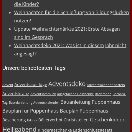
die Kinder?
Weihnachten für die Schließung von Bildungslücken
nutzen!
Update Weihnachtsmärkte 2021: Erste Absagen
sind im Gespräch
Weihnachtsdeko 2021: Was ist in diesem Jahr nicht
angesagt?
Unsere beliebtesten Tags
Adventsdeko
Adventsausflüge
Advent
Adventskalender basteln
Adventskranz
Adventsschmuck
ausgefallene Geschenke
Bademode
Barbara-
Bauanleitung Puppenhaus
Tag
Bastelanleitung Adventskalender
Bauplan für Puppenhaus
Bauplan Puppenhaus
Geschenkideen
Bescherung
Böllerverbot
Christstollen
Bikinis
Heiligabend
Kindergeschenke
Ladenschlussgesetz