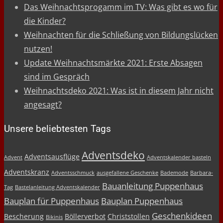
Das Weihnachtsprogamm im TV: Was gibt es wo für
die Kinder?
Weihnachten für die Schließung von Bildungslücken
nutzen!
Update Weihnachtsmärkte 2021: Erste Absagen
sind im Gespräch
Weihnachtsdeko 2021: Was ist in diesem Jahr nicht
angesagt?
Unsere beliebtesten Tags
Adventsdeko
Adventsausflüge
Advent
Adventskalender basteln
Adventskranz
Adventsschmuck
ausgefallene Geschenke
Bademode
Barbara-
Bauanleitung Puppenhaus
Tag
Bastelanleitung Adventskalender
Bauplan für Puppenhaus
Bauplan Puppenhaus
Geschenkideen
Bescherung
Böllerverbot
Christstollen
Bikinis