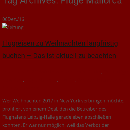
Tag Archives: Flüge Mallorca
06
Dez./16
Flugreisen zu Weihnachten langfristig
buchen – Das ist aktuell zu beachten
Dezember 6, 2016
Weihnachtsreisen
Air Berlin
,
Direktflüge
New York
,
Flüge Mallorca
,
Niki Air
,
Pakistan International
Airlines
jennybrix
Wer Weihnachten 2017 in New York verbringen möchte,
profitiert von einem Deal, den die Betreiber des
Flughafens Leipzig-Halle gerade eben abschließen
konnten. Er war nur möglich, weil das Verbot der