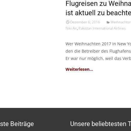
Flugreisen zu Weihna
ist aktuell zu beacht
Dezember 6, 2016
Weihnachtsr
Niki Air
,
Pakistan International Airlines
Wer Weihnachten 2017 in New Yor
den die Betreiber des Flughafens
Er war nur möglich, weil das Ver
Read More…
ste Beiträge
Unsere beliebtesten 