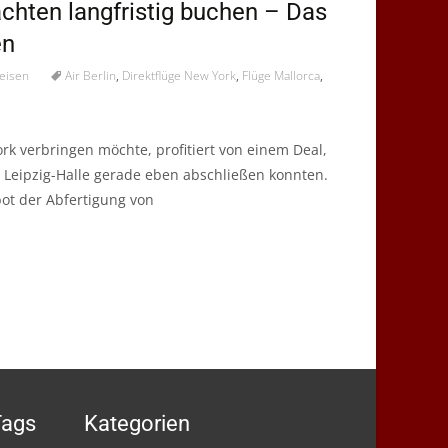
chten langfristig buchen – Das
en
eisen
Air Berlin
,
Direktflüge New York
,
Flüge Mallorca
,
k verbringen möchte, profitiert von einem Deal,
 Leipzig-Halle gerade eben abschließen konnten.
bot der Abfertigung von
Tags
Kategorien