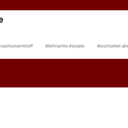
e
hnachtsmanntreff
Weihnachts-Rezepte
Wuschzettel ab