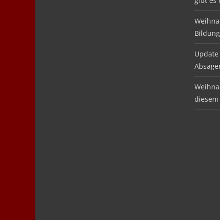
gibt es
Weihnac
Bildung
Update 
Absage
Weihnac
diesem 