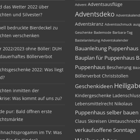
Adventsausflüge
Advent
d das Wetter 2022 über
Adventsdeko
hten und Silvester?
Adventskalend
Adventskranz
Adventsschmuck
ausg
uell bedruckte Bierdeckel zu
Geschenke
Bademode
Barbara-Tag
chten verschenken
Bastelanleitung Adventskalender
Bauanleitung Puppenhaus
er 2022/2023 ohne Böller: DUH
 dauerhaftes Böllerverbot
Bauplan für Puppenhaus
B
Puppenhaus
Bescherung
Biki
htsgeschenke 2022: Was liegt
Böllerverbot
Christstollen
nd?
Heiliga
Geschenkideen
hten inmitten der
Kindergeschenke
Ladenschlus
krise: Was kommt auf uns zu?
Lebensmittelrecht
Nikolaus
de pur: Bald öffnen erste
Puppenhaus selber bauen
chtsmärkte
Claus
Skireisen
Umtauschrech
verkaufsoffene Sonntage
ihnachtsprogamm im TV: Was