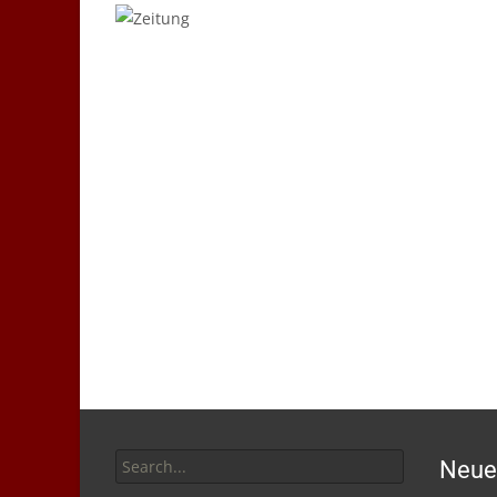
06
Dez./16
Search
Neue
for: