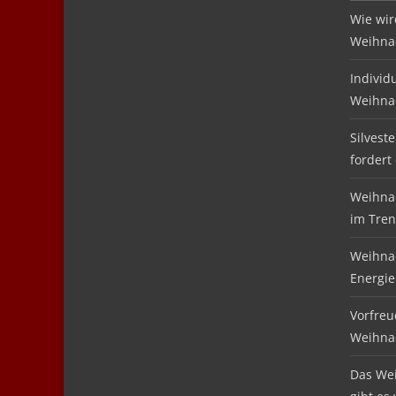
Wie wir
Weihnac
Individ
Weihna
Silvest
fordert
Weihnac
im Tre
Weihnac
Energie
Vorfreu
Weihna
Das We