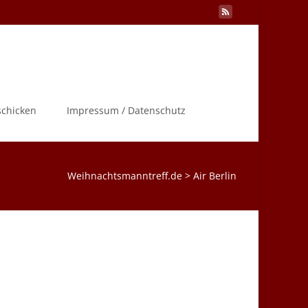
Search
schicken
Impressum / Datenschutz
for:
Weihnachtsmanntreff.de
>
Air Berlin