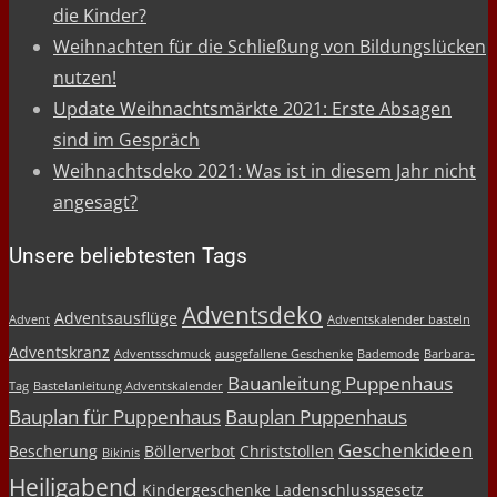
die Kinder?
Weihnachten für die Schließung von Bildungslücken
nutzen!
Update Weihnachtsmärkte 2021: Erste Absagen
sind im Gespräch
Weihnachtsdeko 2021: Was ist in diesem Jahr nicht
angesagt?
Unsere beliebtesten Tags
Adventsdeko
Adventsausflüge
Advent
Adventskalender basteln
Adventskranz
Adventsschmuck
ausgefallene Geschenke
Bademode
Barbara-
Bauanleitung Puppenhaus
Tag
Bastelanleitung Adventskalender
Bauplan für Puppenhaus
Bauplan Puppenhaus
Geschenkideen
Bescherung
Böllerverbot
Christstollen
Bikinis
Heiligabend
Kindergeschenke
Ladenschlussgesetz