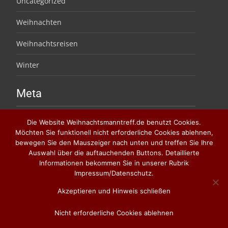
Uncategorized
Weihnachten
Weihnachtsreisen
Winter
Meta
Anmelden
Die Website Weihnachtsmanntreff.de benutzt Cookies.
Möchten Sie funktionell nicht erforderliche Cookies ablehnen,
Eintrags-Feed
bewegen Sie den Mauszeiger nach unten und treffen Sie Ihre
Auswahl über die auftauchenden Buttons. Detaillierte
Kommentar-Feed
Informationen bekommen Sie in unserer Rubrik
Impressum/Datenschutz.
WordPress.org
Akzeptieren und Hinweis schließen
Nicht erforderliche Cookies ablehnen
Copyright © Weihnachtsmanntreff.de