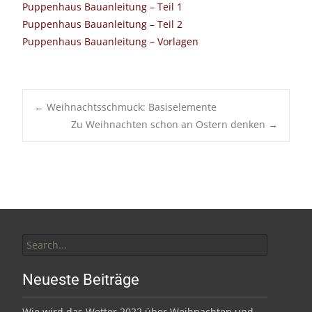
Puppenhaus Bauanleitung – Teil 1
Puppenhaus Bauanleitung – Teil 2
Puppenhaus Bauanleitung – Vorlagen
Post
←
Weihnachtsschmuck: Basiselemente
Zu Weihnachten schon an Ostern denken
→
navigation
Search
for:
Neueste Beiträge
Wie wird das Wetter 2022 über Weihnachten und