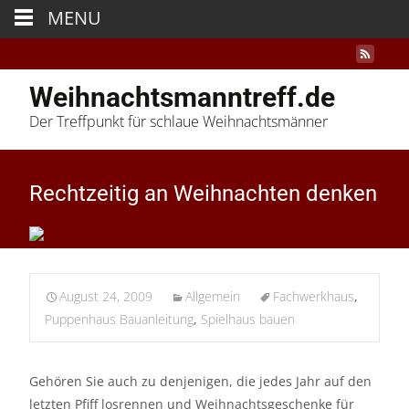
MENU
Weihnachtsmanntreff.de
Der Treffpunkt für schlaue Weihnachtsmänner
Rechtzeitig an Weihnachten denken
August 24, 2009
Allgemein
Fachwerkhaus
,
Puppenhaus Bauanleitung
,
Spielhaus bauen
Gehören Sie auch zu denjenigen, die jedes Jahr auf den
letzten Pfiff losrennen und Weihnachtsgeschenke für