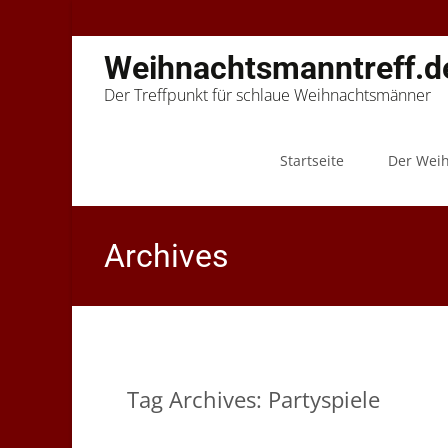
Weihnachtsmanntreff.d
Der Treffpunkt für schlaue Weihnachtsmänner
Skip
to
Startseite
Der Wei
content
Archives
Tag Archives: Partyspiele