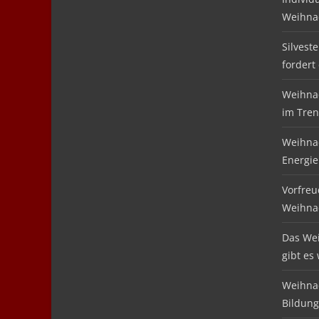
Weihna
Silvest
fordert
Weihnac
im Tre
Weihnac
Energie
Vorfreu
Weihna
Das We
gibt es
Weihnac
Bildung