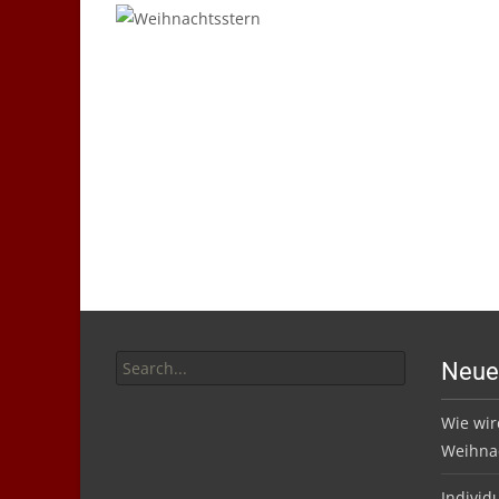
20
Sep./11
Search
Neue
for:
Wie wir
Weihnac
Individ