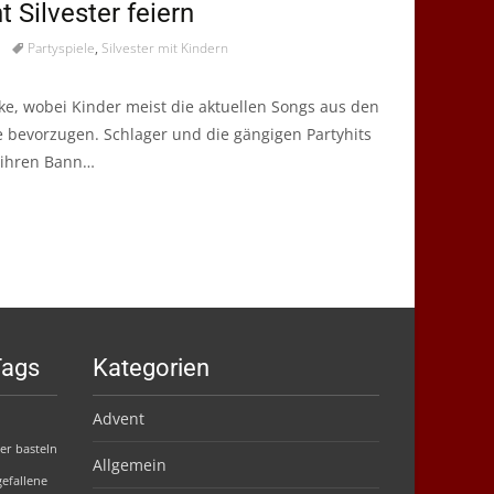
 Silvester feiern
Partyspiele
,
Silvester mit Kindern
oke, wobei Kinder meist die aktuellen Songs aus den
e bevorzugen. Schlager und die gängigen Partyhits
n ihren Bann…
Tags
Kategorien
Advent
er basteln
Allgemein
efallene