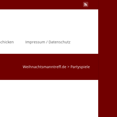
Search
schicken
Impressum / Datenschutz
for:
Weihnachtsmanntreff.de
>
Partyspiele