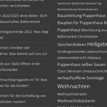
Geschenke
Bademode
Barbara-Tag
chten verschenken
Bastelanleitung Adventskalender
Bauanleitung Puppenhaus
er 2022/2023 ohne Böller: DUH
 dauerhaftes Böllerverbot
Bauplan für Puppenhaus
B
Puppenhaus
Bescherung
Biki
htsgeschenke 2022: Was liegt
Böllerverbot
Christstollen
nd?
Heiliga
Geschenkideen
hten inmitten der
Kindergeschenke
Ladenschlus
krise: Was kommt auf uns zu?
Lebensmittelrecht
Nikolaus
de pur: Bald öffnen erste
Puppenhaus selber bauen
chtsmärkte
Claus
Skireisen
Umtauschrech
verkaufsoffene Sonntage
ihnachtsprogamm im TV: Was
Weihnachten
 wo für die Kinder?
Weihnachtsbraten
hten für die Schließung von
Weihnachtsbäckerei
slücken nutzen!