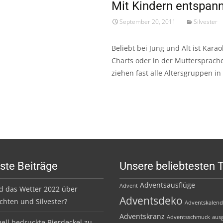
Mit Kindern entspannt
September 20, 2011
Silvester
Beliebt bei Jung und Alt ist Kara
Charts oder in der Muttersprach
ziehen fast alle Altersgruppen i
ste Beiträge
Unsere beliebtesten 
Adventsausflüge
Advent
d das Wetter 2022 über
Adventsdeko
hten und Silvester?
Adventskalend
Adventskranz
Adventsschmuck
ausg
uell bedruckte Bierdeckel zu