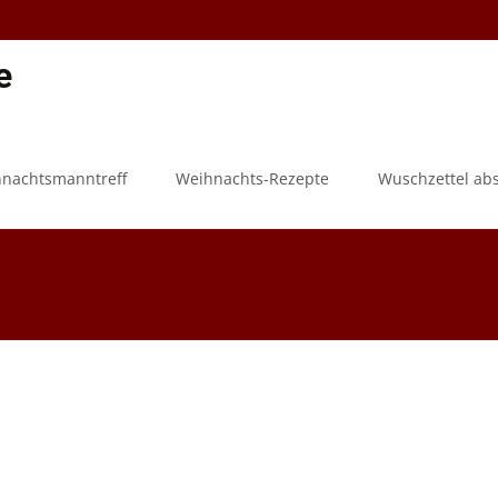
e
hnachtsmanntreff
Weihnachts-Rezepte
Wuschzettel ab