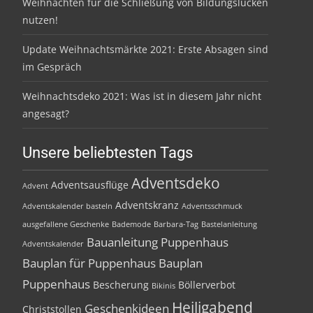
Weihnachten für die Schließung von Bildungslücken
nutzen!
Update Weihnachtsmärkte 2021: Erste Absagen sind
im Gespräch
Weihnachtsdeko 2021: Was ist in diesem Jahr nicht
angesagt?
Unsere beliebtesten Tags
Adventsdeko
Adventsausflüge
Advent
Adventskranz
Adventskalender basteln
Adventsschmuck
ausgefallene Geschenke
Bademode
Barbara-Tag
Bastelanleitung
Bauanleitung Puppenhaus
Adventskalender
Bauplan für Puppenhaus
Bauplan
Puppenhaus
Bescherung
Böllerverbot
Bikinis
Heiligabend
Geschenkideen
Christstollen