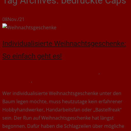
Tag Archives: bedruckte Caps
08
Nov./21
Individualisierte Weihnachtsgeschenke:
So einfach geht es!
November 8, 2021
Allgemein
bedruckte Caps
,
bedruckte
FFP2-Masken
,
Weihnachtsgeschenke
jennybrix
Wer individualisierte Weihnachtsgeschenke unter den
Baum legen möchte, muss heutzutage kein erfahrener
Hobbyhandwerker, Handarbeitsfan oder „Bastelfreak“
sein. Der Run auf Weihnachtsgeschenke hat längst
begonnen. Dafür haben die Schlagzeilen über mögliche