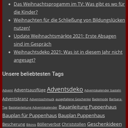
Das Weihnachtsprogamm im TV: Was gibt es wo für
die Kinder?
Weihnachten für die Schließung von Bildungslücken
nutzen!
Update Weihnachtsmärkte 2021: Erste Absagen
sind im Gespräch
Weihnachtsdeko 2021: Was ist in diesem Jahr nicht
angesagt?
Unsere beliebtesten Tags
Adventsdeko
Adventsausflüge
Advent
Adventskalender basteln
Adventskranz
Adventsschmuck
ausgefallene Geschenke
Bademode
Barbara-
Bauanleitung Puppenhaus
Tag
Bastelanleitung Adventskalender
Bauplan für Puppenhaus
Bauplan Puppenhaus
Geschenkideen
Bescherung
Böllerverbot
Christstollen
Bikinis